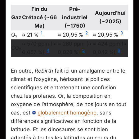
Fin du
Pré-
Aujourd’hui
Gaz
Crétacé (~66
industriel
(~2025)
Ma)
(~1750)
1
2
3
O₂
≈ 21 %
≈ 20,95 %
≈ 20,95 %
≈ 570 ppm (≈
≈ 280 ppm (≈
≈ 424 ppm (≈
CO₂
4
5
6
0,057 %)
0,028 %)
0,042 %)
En outre,
Rebirth
fait ici un amalgame entre le
climat et l’oxygène, hérissant le poil des
scientifiques et entretenant une confusion
chez les profanes. Or, la composition en
oxygène de l’atmosphère, de nos jours en tout
cas, est
globalement homogène
, sans
différences significatives en fonction de la
latitude. Et les dinosaures se sont bien
adaptés à toutes les latitudes au cours du