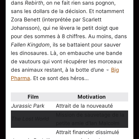
dans
Rebirth
, on ne fait rien sans pognon,
sans les dollars de la décision. Et notamment
Zora Benett (interprétée par Scarlett
Johansson), qui ne lèvera le petit doigt que
pour des sommes à 8 chiffres. Au moins, dans
Fallen Kingdom
, ils se battaient pour sauver
les dinosaures. Là, on embauche une bande
de vautours qui vont récupérer les morceaux
des animaux restant, à la botte d’une
Big
Pharma
. Et ce sont des héros…
Film
Motivation
Jurassic Park
Attrait de la nouveauté
Mission de sauvetage de la
The Lost World
petite amie d’Ian Malcolm
Attrait financier dissimulé