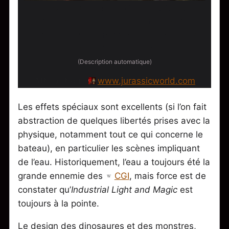
Trois personnes marchent en eau jusqu’à la
poitrine au milieu d’un environnement de
jungle luxuriante, rappelant une scène de
Jurassic World Rebirth.
(Description automatique)
Attribution :
www.jurassicworld.com
Les effets spéciaux sont excellents (si l’on fait
abstraction de quelques libertés prises avec la
physique, notamment tout ce qui concerne le
bateau), en particulier les scènes impliquant
de l’eau. Historiquement, l’eau a toujours été la
grande ennemie des
CGI
, mais force est de
constater qu’
Industrial Light and Magic
est
toujours à la pointe.
Le design des dinosaures et des monstres,