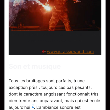
La torche rouge est un élément récurrent de la
saga depuis le premier volet.
Attribution :
www.jurassicworld.com
Son et musique
Tous les bruitages sont parfaits, à une
exception près : toujours ces pas pesants,
dont le caractère angoissant fonctionnait très
bien trente ans auparavant, mais qui est éculé
7
aujourd’hui
. L’ambiance sonore est