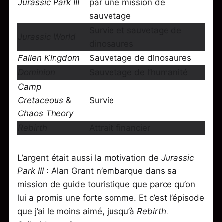
Jurassic Park III
par une mission de
sauvetage
Survie et sauvetage de
Jurassic World
dinosaures
Fallen Kingdom
Sauvetage de dinosaures
Dominion
Sauvetage de l’humanité
Camp
Cretaceous
&
Survie
Chaos Theory
Rebirth
Attrait financier
L’argent était aussi la motivation de
Jurassic
Park III
: Alan Grant n’embarque dans sa
mission de guide touristique que parce qu’on
lui a promis une forte somme. Et c’est l’épisode
que j’ai le moins aimé, jusqu’à
Rebirth
.